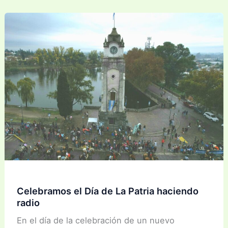
Día
de
los
Museos
fue
todo
un
exíto.
Celebramos el Día de La Patria haciendo
radio
En el día de la celebración de un nuevo