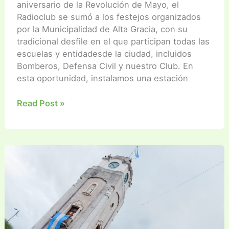
aniversario de la Revolución de Mayo, el
Radioclub se sumó a los festejos organizados
por la Municipalidad de Alta Gracia, con su
tradicional desfile en el que participan todas las
escuelas y entidadesde la ciudad, incluidos
Bomberos, Defensa Civil y nuestro Club. En
esta oportunidad, instalamos una estación
Celebramos
Read Post »
el
Día
de
La
Patria
haciendo
radio