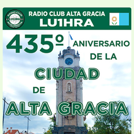
–
Activación
Reloj
Público