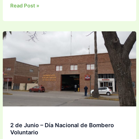
Convocatoria
Read Post »
de
radio:
8
de
abril
2026
–
438°
Aniversario
de
Alta
Gracia
2 de Junio – Día Nacional de Bombero
Voluntario