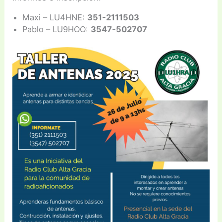
Maxi – LU4HNE:
351-2111503
Pablo – LU9HOO:
3547-502707